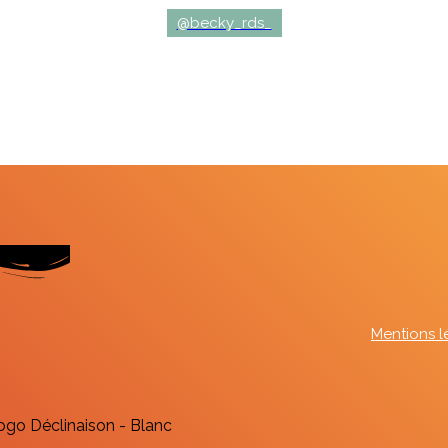
@becky_rds_
Mentions lé