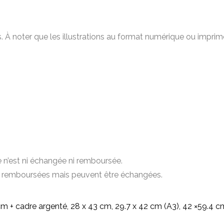
de
Ilea
nes. À noter que les illustrations au format numérique ou imp
e n’est ni échangée ni remboursée.
être remboursées mais peuvent être échangées.
 cm + cadre argenté, 28 x 43 cm, 29.7 x 42 cm (A3), 42 ×59.4 c