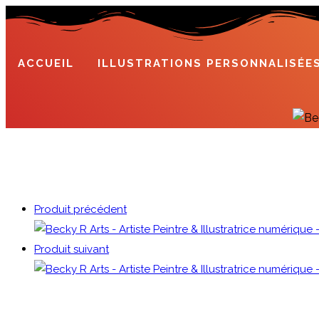
Skip
to
content
ACCUEIL
ILLUSTRATIONS PERSONNALISÉE
Produit précédent
Produit suivant